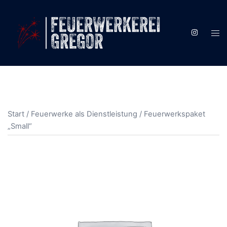
Zum
Inhalt
springen
Men
ums
Start
/
Feuerwerke als Dienstleistung
/ Feuerwerkspaket
„Small“