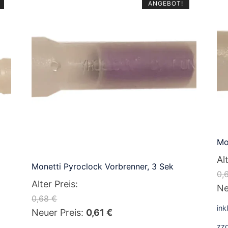
ANGEBOT!
Mo
Al
Monetti Pyroclock Vorbrenner, 3 Sek
0,
Alter Preis:
Ur
Ne
0,68
€
Pr
ink
Ursprünglicher
Aktueller
Neuer Preis:
0,61
€
wa
zzg
Preis
Preis