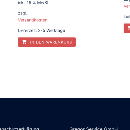
0,
inkl. 19 % MwSt.
Ve
war:
ist:
zzgl.
Lie
0,68 €
0,61 €.
Versandkosten
Lieferzeit:
3-5 Werktage
IN DEN WARENKORB
enschutzerklärung
Gregor Service GmbH