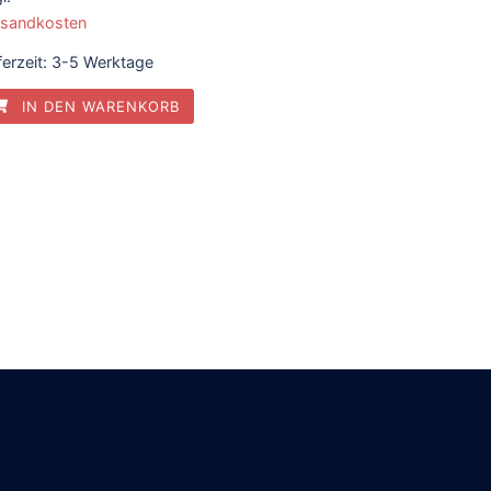
60 €
0,52 €.
rsandkosten
ferzeit:
3-5 Werktage
IN DEN WARENKORB