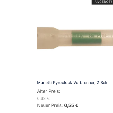
ANGEBOT!
Monetti Pyroclock Vorbrenner, 2 Sek
Alter Preis:
0,63
€
Ursprünglicher
Aktueller
Neuer Preis:
0,55
€
Preis
Preis