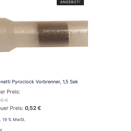
ANGEBOT!
netti Pyroclock Vorbrenner, 1,5 Sek
ter Preis:
60
€
sprünglicher
Aktueller
uer Preis:
0,52
€
eis
Preis
l. 19 % MwSt.
r:
ist:
l.