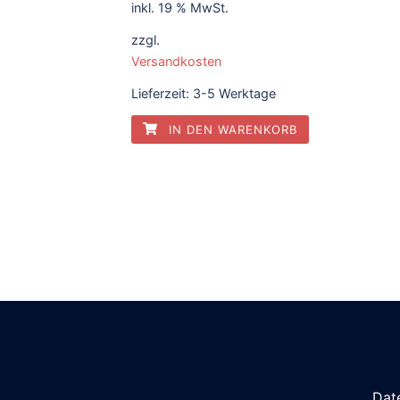
inkl. 19 % MwSt.
war:
ist:
zzgl.
0,63 €
0,55 €.
Versandkosten
Lieferzeit:
3-5 Werktage
IN DEN WARENKORB
Dat