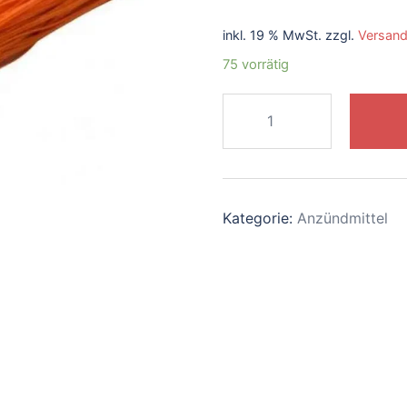
inkl. 19 % MwSt.
zzgl.
Versan
75 vorrätig
50
x
E-
Zünder
für
Kategorie:
Anzündmittel
Pyrotechnik
mit
~100
cm
Kupferdraht,
2-
adrig
Menge